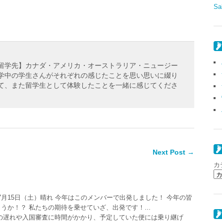
S
【留学先】カナダ・アメリカ・オーストラリア・ニュージー
留学中の学生さんがそれぞれの感じたことを思い思いに綴り
して、また留学生として体験したことを一緒に感じてくださ
Next Post →
カ
年7月15日（土）晴れ 今年はこのメンバーで出発しました！ 今年の皆
うか！？ 私たちの期待を乗せていざ、出発です！...
の遅れや入国審査に時間がかかり、予定していた便には乗り継げ