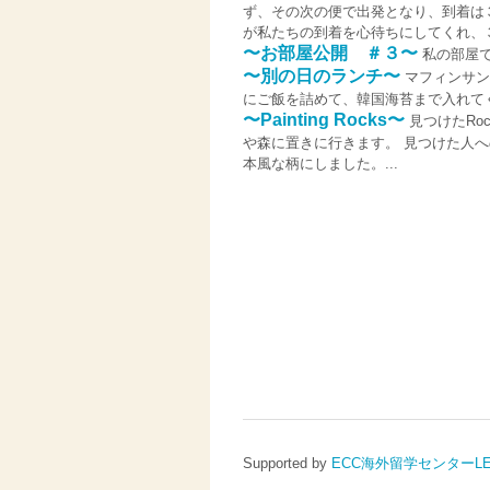
ず、その次の便で出発となり、到着は
が私たちの到着を心待ちにしてくれ、３時
〜お部屋公開 ＃３〜
私の部屋で
〜別の日のランチ〜
マフィンサン
にご飯を詰めて、韓国海苔まで入れてく
〜Painting Rocks〜
見つけたRo
や森に置きに行きます。 見つけた人
本風な柄にしました。...
Supported by
ECC海外留学センターLE