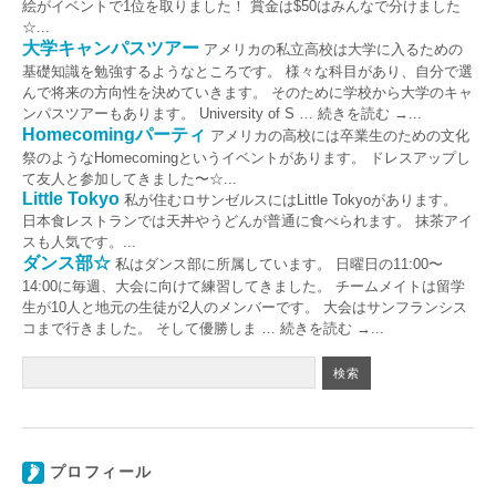
絵がイベントで1位を取りました！ 賞金は$50はみんなで分けました
☆...
大学キャンパスツアー
アメリカの私立高校は大学に入るための
基礎知識を勉強するようなところです。 様々な科目があり、自分で選
んで将来の方向性を決めていきます。 そのために学校から大学のキャ
ンパスツアーもあります。 University of S … 続きを読む →...
Homecomingパーティ
アメリカの高校には卒業生のための文化
祭のようなHomecomingというイベントがあります。 ドレスアップし
て友人と参加してきました〜☆...
Little Tokyo
私が住むロサンゼルスにはLittle Tokyoがあります。
日本食レストランでは天丼やうどんが普通に食べられます。 抹茶アイ
スも人気です。...
ダンス部☆
私はダンス部に所属しています。 日曜日の11:00〜
14:00に毎週、大会に向けて練習してきました。 チームメイトは留学
生が10人と地元の生徒が2人のメンバーです。 大会はサンフランシス
コまで行きました。 そして優勝しま … 続きを読む →...
プロフィール