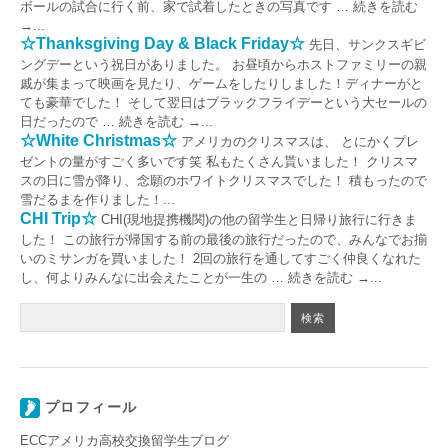
ボールの試合に行く前、家で試着したときの写真です … 続きを読む
→...
☆Thanksgiving Day & Black Friday☆
先日、サンクスギビ
ングデーという祝日がありました。 お昼頃からホストファミリーの親
戚が集まって映画を見たり、ゲームをしたりしました！ディナーがと
ても豪華でした！ そして翌日はブラックフライデーという大セールの
日だったので … 続きを読む →...
☆White Christmas☆
アメリカのクリスマスは、 とにかくプレ
ゼントの量がすごく多いです笑 私もたくさん貰いました！ クリスマ
スの日に雪が降り、念願のホワイトクリスマスでした！ 積もったので
雪だるまを作りました！...
CHI Trip☆
CHI(現地提携機関)の他の留学生と日帰り旅行に行きま
した！ この旅行が帰国する前の最後の旅行だったので、みんなでお揃
いのミサンガを買いました！ 2回の旅行を通してすごく仲良くなれた
し、何よりみんなに出会えたことが一生の … 続きを読む →...
プロフィール
ECCアメリカ高校交換留学生ブログ