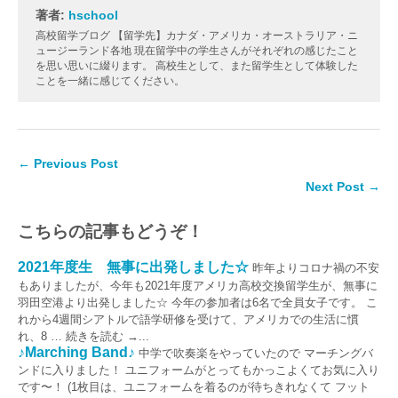
著者:
hschool
高校留学ブログ 【留学先】カナダ・アメリカ・オーストラリア・ニ
ュージーランド各地 現在留学中の学生さんがそれぞれの感じたこと
を思い思いに綴ります。 高校生として、また留学生として体験した
ことを一緒に感じてください。
← Previous Post
Next Post →
こちらの記事もどうぞ！
2021年度生 無事に出発しました☆
昨年よりコロナ禍の不安
もありましたが、今年も2021年度アメリカ高校交換留学生が、無事に
羽田空港より出発しました☆ 今年の参加者は6名で全員女子です。 こ
れから4週間シアトルで語学研修を受けて、アメリカでの生活に慣
れ、8 … 続きを読む →...
♪Marching Band♪
中学で吹奏楽をやっていたので マーチングバ
ンドに入りました！ ユニフォームがとってもかっこよくてお気に入り
です〜！ (1枚目は、ユニフォームを着るのが待ちきれなくて フット