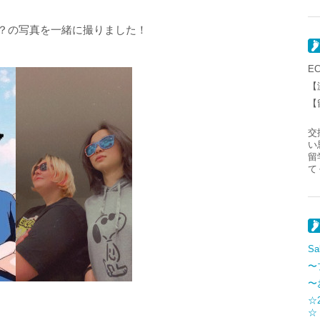
行り？の写真を一緒に撮りました！
E
【
【
交
い
留
て
S
〜
〜
☆
☆