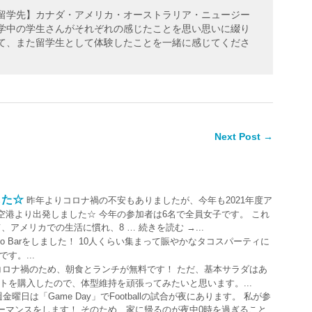
【留学先】カナダ・アメリカ・オーストラリア・ニュージー
留学中の学生さんがそれぞれの感じたことを思い思いに綴り
して、また留学生として体験したことを一緒に感じてくださ
Next Post →
した☆
昨年よりコロナ禍の不安もありましたが、今年も2021年度ア
港より出発しました☆ 今年の参加者は6名で全員女子です。 これ
アメリカでの生活に慣れ、8 … 続きを読む →...
o Barをしました！ 10人くらい集まって賑やかなタコスパーティに
す。...
コロナ禍のため、朝食とランチが無料です！ ただ、基本サラダはあ
トを購入したので、体型維持を頑張ってみたいと思います。...
曜日は「Game Day」でFootballの試合が夜にあります。 私が参
ーマンスをします！ そのため、家に帰るのが夜中0時を過ぎること