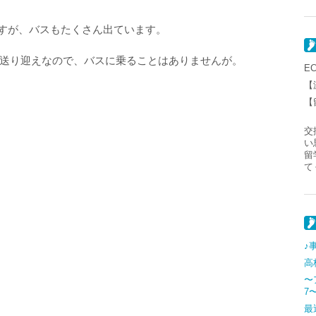
ですが、バスもたくさん出ています。
送り迎えなので、バスに乗ることはありませんが。
E
【
【
交
い
留
て
♪事
高
〜
7
最