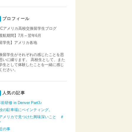
プロフィール
CCアメリカ高校交換留学生ブログ
渡航期間】7月～翌年6月
留学先】アメリカ各地
換留学生がそれぞれの感じたことを思
思いに綴ります。 高校生として、また
学生として体験したことを一緒に感じ
ください。
人気の記事
前研修 in Denver Part3♪
校の駐車場にペインティング。
アメリカで見つけた興味深いこと ＃
〜
近の事