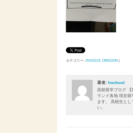
カテゴリー:
AYA2019
,
OREGON
|
著者:
hschool
高校留学ブログ 
ランド各地 現在
ます。 高校生と
い。