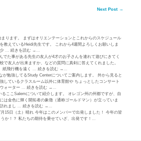
Next Post →
始まります。 まずはオリエンテーションとこれからのスケジュール
教えているHeidi先生です。 これから4週間よろしくお願いしま
… 続きを読む →...
んでた事がある先生の友人が4才のお子さんを連れて遊びにきてく
高校で友人が出来ますか、などの質問に真剣に答えてくれました。
飛行機を遠く … 続きを読む →...
なが勉強してるStudy Centerについてご案内します。 外から見ると
勉強しているクラスルーム以外に体育館や ちょっとしたコンサート
ーター … 続きを読む →...
るここSalemについて紹介します。 オレゴン州の州都ですが、自
上には金色に輝く開拓者の象徴（通称ゴールドマン）が立っていま
まし … 続きを読む →...
年7月15日（土）晴れ 今年はこのメンバーで出発しました！ 今年の皆
うか！？ 私たちの期待を乗せていざ、出発です！...