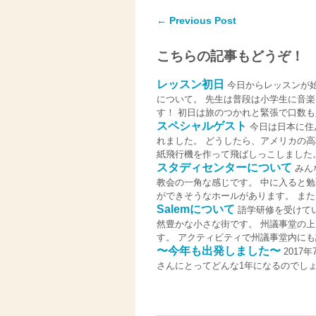
← Previous Post
こちらの記事もどうぞ！
レッスン初日
今日からレッスンが
について。 先生は普段は小学生に音楽を
す！ 初日は旅のつかれと緊張で口数も少 
スペシャルゲスト
今日は日本に住
れました。 どうしたら、アメリカの
紙飛行機を作って飛ばしっこしました。紙
スタディセンターについて
みん
教会の一角な感じです。 中に入ると
ができそうなホールがあります。 またウォ
Salemについて
語学研修を受けてい
然豊かな小さな街です。 州議事堂の
す。 アクティビティで州議事堂内にも訪れ
〜今年も出発しました〜
2017
さんにとってどんな1年になるのでしょ