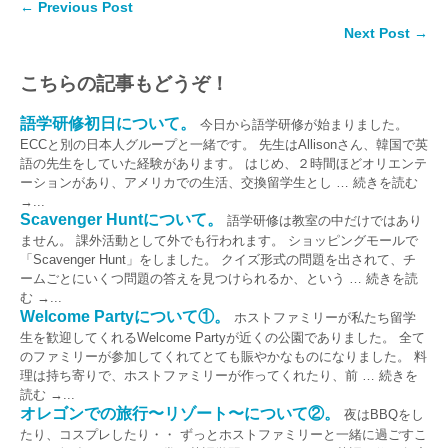
← Previous Post
Next Post →
こちらの記事もどうぞ！
語学研修初日について。
今日から語学研修が始まりました。
ECCと別の日本人グループと一緒です。 先生はAllisonさん、韓国で英
語の先生をしていた経験があります。 はじめ、２時間ほどオリエンテ
ーションがあり、アメリカでの生活、交換留学生とし … 続きを読む
→...
Scavenger Huntについて。
語学研修は教室の中だけではあり
ません。 課外活動として外でも行われます。 ショッピングモールで
「Scavenger Hunt」をしました。 クイズ形式の問題を出されて、チ
ームごとにいくつ問題の答えを見つけられるか、という … 続きを読
む →...
Welcome Partyについて①。
ホストファミリーが私たち留学
生を歓迎してくれるWelcome Partyが近くの公園でありました。 全て
のファミリーが参加してくれてとても賑やかなものになりました。 料
理は持ち寄りで、ホストファミリーが作ってくれたり、前 … 続きを
読む →...
オレゴンでの旅行〜リゾート〜について②。
夜はBBQをし
たり、コスプレしたり・・ ずっとホストファミリーと一緒に過ごすこ